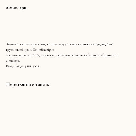
216,00
грн.
ДОДАТИ В КОШИК
Замовити страву варто тим, хто хоче відчути смак справжньої традиційної
грузинської кухні. Це неймовірно
соковиті вироби з тіста, заповнені насиченою юшкою та фаршем з баранини зі
спеціями.
Вихід блюда 4 шт. 300 г.
Перегляньте також